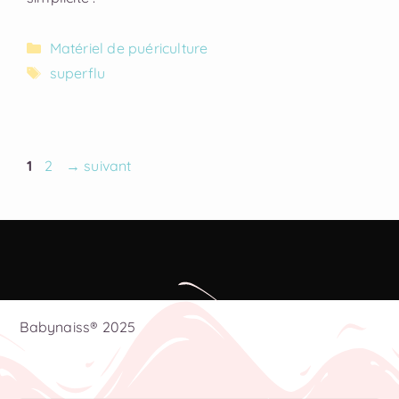
Matériel de puériculture
superflu
1
2
→
suivant
Babynaiss® 2025