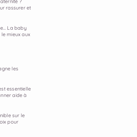
aternité ?
ur rassurer et
gée… La baby
d le mieux aux
agne les
st essentielle
anner aide à
nible sur le
hoix pour