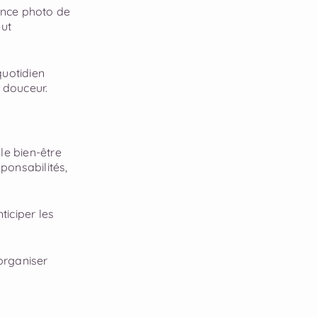
ance photo de
eut
quotidien
 douceur.
le bien-être
ponsabilités,
iciper les
’organiser