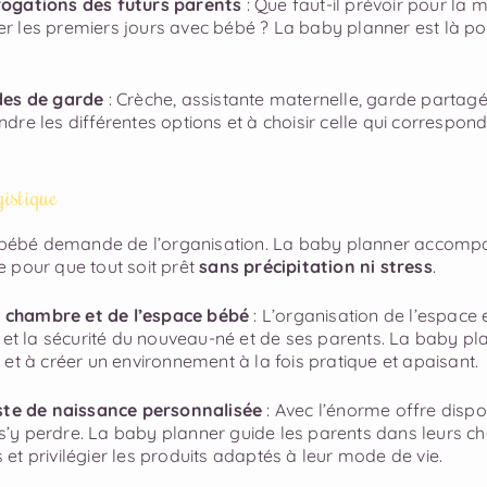
ogations des futurs parents
: Que faut-il prévoir pour la m
 les premiers jours avec bébé ? La baby planner est là po
des de garde
: Crèche, assistante maternelle, garde parta
re les différentes options et à choisir celle qui correspon
istique
n bébé demande de l’organisation. La baby planner accomp
 pour que tout soit prêt
sans précipitation ni stress
.
chambre et de l’espace bébé
: L’organisation de l’espace e
 et la sécurité du nouveau-né et de ses parents. La baby pl
et à créer un environnement à la fois pratique et apaisant.
iste de naissance personnalisée
: Avec l’énorme offre dispo
e s’y perdre. La baby planner guide les parents dans leurs c
es et privilégier les produits adaptés à leur mode de vie.