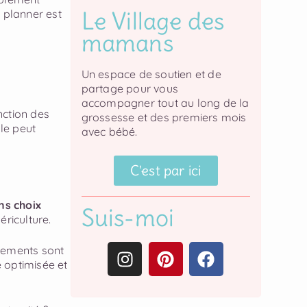
Le Village des
 planner est
mamans
Un espace de soutien et de
partage pour vous
accompagner tout au long de la
ction des
grossesse et des premiers mois
lle peut
avec bébé.
C'est par ici
ns choix
Suis-moi
ériculture.
ipements sont
e optimisée et