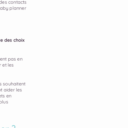
 des contacts
 baby planner
re des choix
lent pas en
 et les
s souhaitent
 aider les
ets en
plus