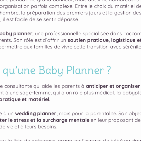
 organisation parfois complexe. Entre le choix du matériel de
ambre, la préparation des premiers jours et la gestion des
 il est facile de se sentir dépassé.
baby planner
, une professionnelle spécialisée dans l’ac
ents. Son rôle est d’offrir un
soutien pratique, logistique e
ermettre aux familles de vivre cette transition avec sérénité
e qu’une Baby Planner ?
e consultante qui aide les parents à
anticiper et organiser
nt à une sage-femme, qui a un rôle plus médical, la babypl
 pratique et matériel
.
e à un
wedding planner
, mais pour la parentalité. Son objec
ter le stress et la surcharge mentale
en leur proposant de
 vie et à leurs besoins.
rer la liste de naissance, organiser l’espace de bébé ou si