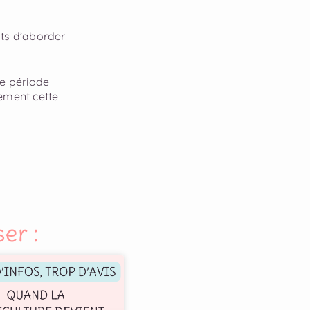
ts d’aborder
ne période
nement cette
er :