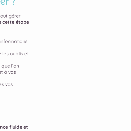
er ?
tout gérer
re cette étape
 informations
 les oublis et
 que l’on
et à vos
tes vos
nce fluide et